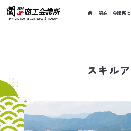
コ
ン
関商工会議所に
テ
ン
ツ
へ
ス
キ
ッ
スキルア
プ