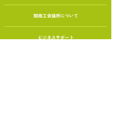
関商工会議所について
ビジネスサポート
共済・保険
検定試験
セミナー・個別相談会・イベント
新着情報