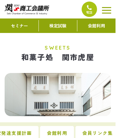
コ
ン
電話
テ
セミナー
検定試験
会館利用
ン
ツ
へ
SWEETS
ス
和菓子処 関市虎屋
キ
ッ
プ
営発達支援計画
会館利用
会員リンク集