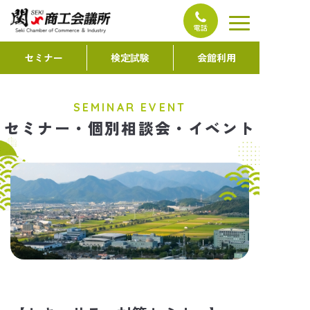
コ
ン
電話
テ
セミナー
検定試験
会館利用
ン
ツ
へ
SEMINAR EVENT
ス
セミナー・個別相談会・イベント
キ
ッ
プ