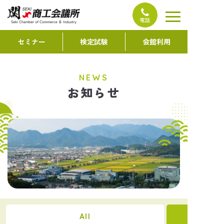
コ
ン
電話
テ
セミナー
検定試験
会館利用
ン
ツ
へ
NEWS
ス
お知らせ
キ
ッ
プ
All