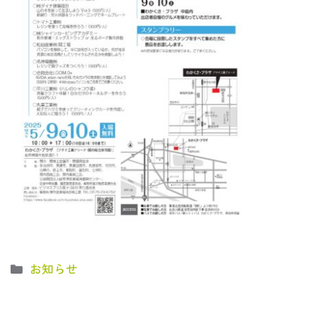
カ
お知らせ
テ
ゴ